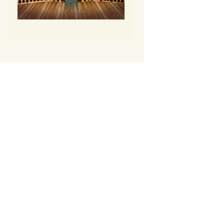
DAUF-39.121
DAUF-41.146
DAUF-45.125 TO
DAUF-46.138
DAUF-46.145