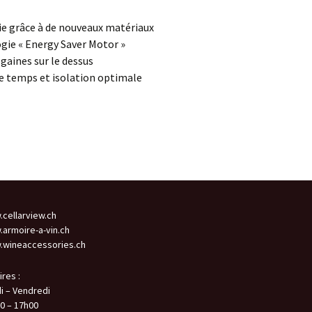
e grâce à de nouveaux matériaux
ogie « Energy Saver Motor »
s gaines sur le dessus
 de temps et isolation optimale
cellarview.ch
armoire-a-vin.ch
wineaccessories.ch
ires :
i – Vendredi
0 – 17h00