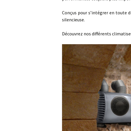
C
V
B
Conçus pour s’intégrer en toute d
silencieuse.
C
Découvrez nos différents climatise
H
M