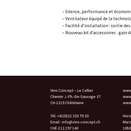
– Silence, performance et économi
– Ventilateur équipé de la technol
– Facilité d’installation : sortie de
– Nouveau kit d’accessoires : gain
Vino Concept – Le Cellier
www.
Chemin J.-Ph.-De-Sauvage 37
www.
CH-1219 Châtelaine
www.
Tél. +41(0)22 320 79 20
Hora
Email :
info@vino-concept.ch
Mard
CHE-112.197.140
10h0