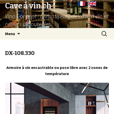
Cave à vin.ch
Vino Concept : Climatiseurs de cave à vin et
casiers à bouteilles
Aller
Recherc
Menu
au
contenu
principal
DX-108.330
Armoire à vin encastrable ou pose libre avec 2 zones de
température