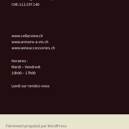
CHE-112.197.140
www.cellarview.ch
www.armoire-a-vin.ch
www.wineaccessories.ch
Horaires :
Mardi – Vendredi
10h00 – 17h00
Lundi sur rendez-vous
Fièrement propulsé par WordPress