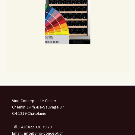
Vino Concept – Le Cellier
Chemin J.-Ph.-De-Sauvage 37
CH-1219 Châtelaine
Tél. +41(0)22 320 79 20
Email :
info@vino-concept.ch