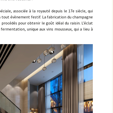
avino
ino Premium
lack Metal
WW-75 Noir / Platinum
WS-18 / Noir / Platinum
WS-POP-Display
Dunavox Armoires à vin
Tastvin VW
Dunavox E
FAQ C
iale, associée à la royauté depuis le 17e siècle, qui
à tout évènement festif. La fabrication du champagne
avo
WW-PR Noir / Platinum
WS-21 / Noir / Platinum
WS-R Stemware
Tastvin VW
Dunavox S
 procédés pour obtenir le goût idéal du raisin. L’éclat
fermentation, unique aux vins mousseux, qui a lieu à
ydroTon
WS-24 / Noir / Platinum
Porte-Etiquettes
Tastvin VW
Dunavox G
ulti
WS-MAG / Noir / Platinum
Dunavox P
WS-GF / Noir / Platinum
Dunavox 