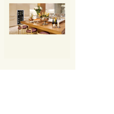
DAUF-39.121
DAUF-41.146
DAUF-45.125 TO
DAUF-46.138
DAUF-46.145