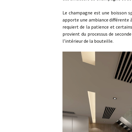
C
V
B
Le champagne est une boisson spéc
apporte une ambiance différente 
C
requiert de la patience et certains
provient du processus de seconde 
H
l’intérieur de la bouteille.
M