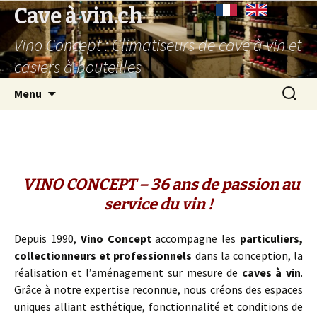
Cave à vin.ch
Vino Concept : Climatiseurs de cave à vin et
casiers à bouteilles
Aller
Recherc
Menu
au
contenu
principal
VINO CONCEPT
– 36 ans de passion au
service du vin !
Depuis 1990,
Vino Concept
accompagne les
particuliers,
collectionneurs et professionnels
dans la conception, la
réalisation et l’aménagement sur mesure de
caves à vin
.
Grâce à notre expertise reconnue, nous créons des espaces
uniques alliant esthétique, fonctionnalité et conditions de