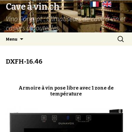
Cave à vin.ch
Vino Concept : Climatiseurs de cave à vin et
casiers à bouteilles
Aller
Recherc
Menu
au
contenu
principal
DXFH-16.46
Armoire à vin pose libre avec 1 zone de
température