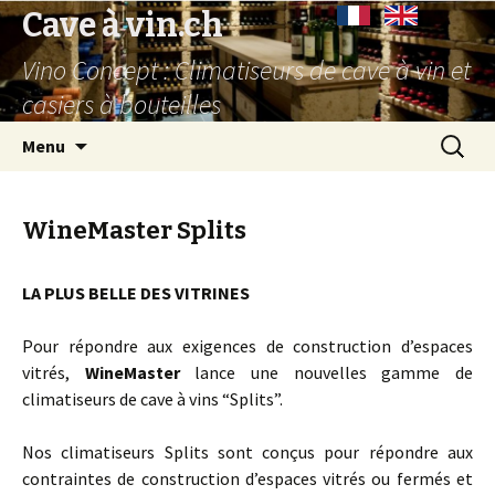
Cave à vin.ch
Vino Concept : Climatiseurs de cave à vin et
casiers à bouteilles
Aller
Recherc
Menu
au
contenu
principal
WineMaster Splits
LA PLUS BELLE DES VITRINES
Pour répondre aux exigences de construction d’espaces
vitrés,
WineMaster
lance une nouvelles gamme de
climatiseurs de cave à vins “Splits”.
Nos climatiseurs Splits sont conçus pour répondre aux
contraintes de construction d’espaces vitrés ou fermés et