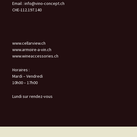
Email :
info@vino-concept.ch
CHE-112.197.140
www.cellarview.ch
www.armoire-a-vin.ch
www.wineaccessories.ch
Horaires :
Mardi – Vendredi
10h00 – 17h00
Lundi sur rendez-vous