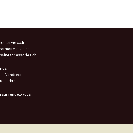
cellarview.ch
armoire-a-vin.ch
wineaccessories.ch
ires :
i – Vendredi
0 – 17h00
i sur rendez-vous