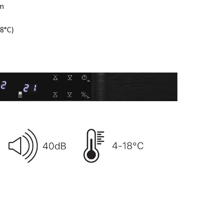
cm
18°C)