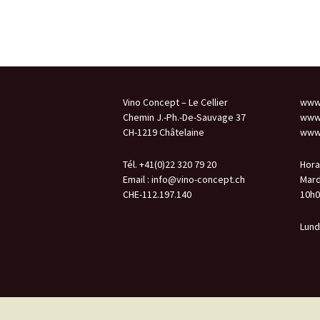
Vino Concept – Le Cellier
www.
Chemin J.-Ph.-De-Sauvage 37
www.
CH-1219 Châtelaine
www.
Tél. +41(0)22 320 79 20
Hora
Email :
info@vino-concept.ch
Mard
CHE-112.197.140
10h0
Lund