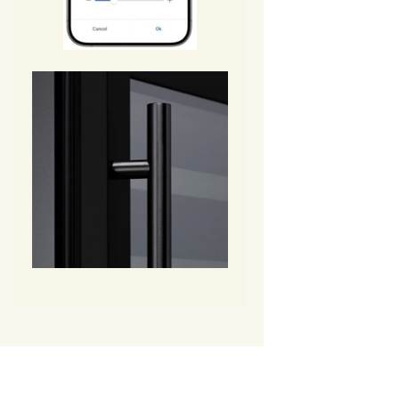
DAUF-39.121
DAUF-41.146
DAUF-45.125 TO
DAUF-46.138
DAUF-46.145