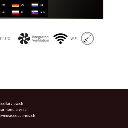
cellarview.ch
armoire-a-vin.ch
wineaccessories.ch