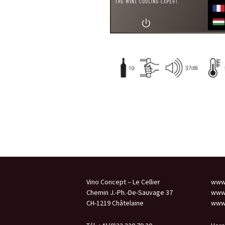
Vino Concept – Le Cellier
www.
Chemin J.-Ph.-De-Sauvage 37
www.
CH-1219 Châtelaine
www.