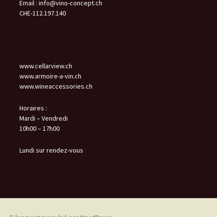
Email :
info@vino-concept.ch
CHE-112.197.140
www.cellarview.ch
www.armoire-a-vin.ch
www.wineaccessories.ch
Horaires :
Mardi – Vendredi
10h00 – 17h00
Lundi sur rendez-vous