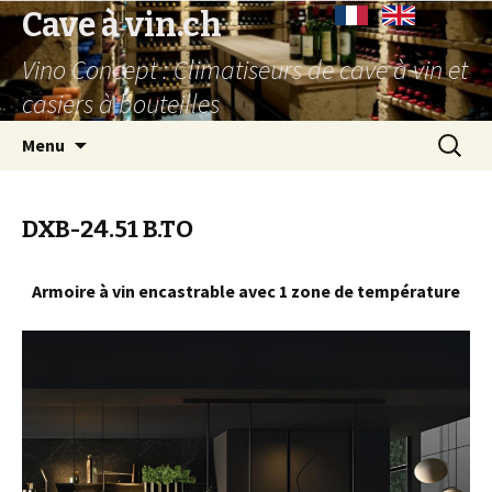
Cave à vin.ch
Vino Concept : Climatiseurs de cave à vin et
casiers à bouteilles
Aller
Recherc
Menu
au
contenu
principal
DXB-24.51 B.TO
Armoire à vin encastrable avec 1 zone de température