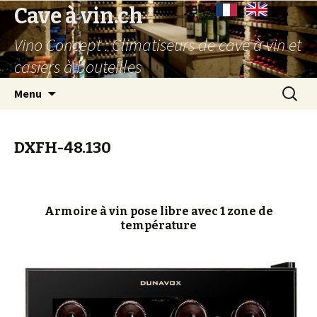
Cave à vin.ch
Vino Concept : Climatiseurs de cave à vin et
casiers à bouteilles
Aller
Recherc
Menu
au
contenu
principal
DXFH-48.130
Armoire à vin pose libre avec 1 zone de
température