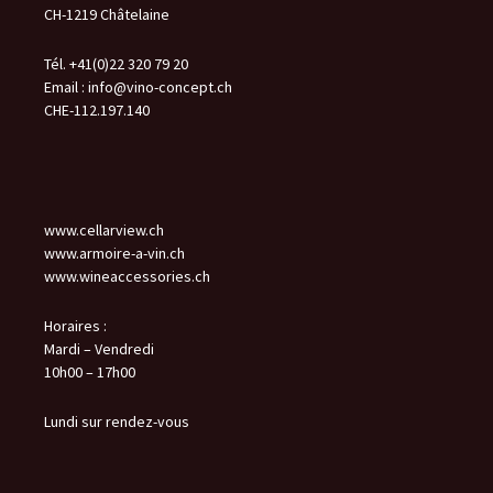
CH-1219 Châtelaine
Tél. +41(0)22 320 79 20
Email :
info@vino-concept.ch
CHE-112.197.140
www.cellarview.ch
www.armoire-a-vin.ch
www.wineaccessories.ch
Horaires :
Mardi – Vendredi
10h00 – 17h00
Lundi sur rendez-vous