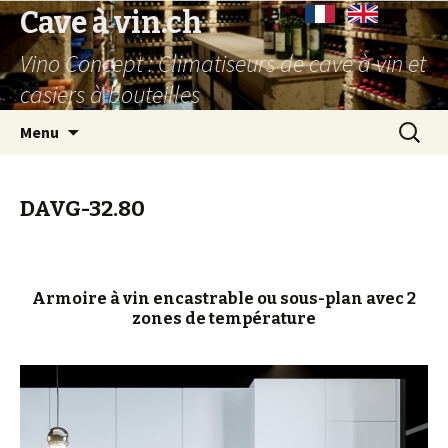
Cave à vin.ch
Vino Concept : Climatiseurs de cave à vin et
casiers à bouteilles
Aller
Recherc
Menu
au
contenu
principal
DAVG-32.80
Armoire à vin encastrable ou sous-plan avec 2
zones de température