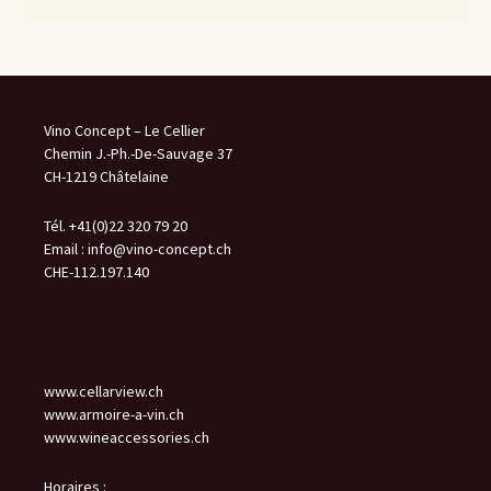
Vino Concept – Le Cellier
Chemin J.-Ph.-De-Sauvage 37
CH-1219 Châtelaine
Tél. +41(0)22 320 79 20
Email :
info@vino-concept.ch
CHE-112.197.140
www.cellarview.ch
www.armoire-a-vin.ch
www.wineaccessories.ch
Horaires :