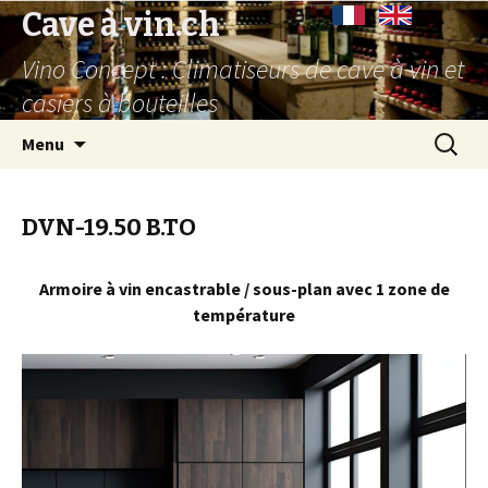
Cave à vin.ch
Vino Concept : Climatiseurs de cave à vin et
casiers à bouteilles
Aller
Recherc
Menu
au
contenu
principal
DVN-19.50 B.TO
Armoire à vin encastrable / sous-plan avec 1 zone de
température