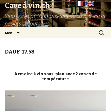
Cave à vin.ch
Vino Concept : Climatiseurs de cave à vin et
casiers à bouteilles
Aller
Recherc
Menu
au
contenu
principal
DAUF-17.58
Armoire à vin sous-plan avec 2 zones de
température