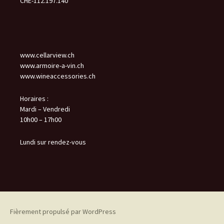
CHE-112.197.140
www.cellarview.ch
www.armoire-a-vin.ch
www.wineaccessories.ch
Horaires :
Mardi – Vendredi
10h00 – 17h00
Lundi sur rendez-vous
Fièrement propulsé par WordPress