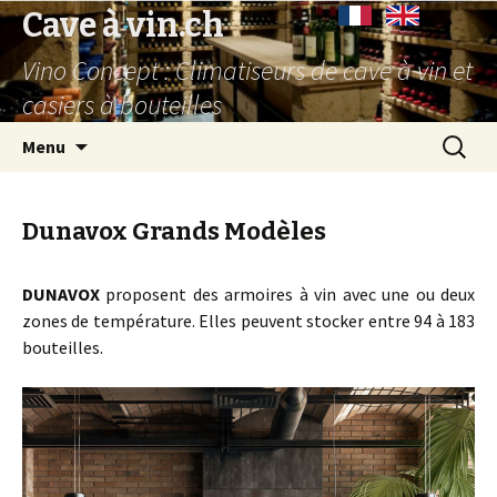
Cave à vin.ch
Vino Concept : Climatiseurs de cave à vin et
casiers à bouteilles
Aller
Recherc
Menu
au
contenu
principal
Dunavox Grands Modèles
DUNAVOX
proposent des armoires à vin avec une ou deux
zones de température. Elles peuvent stocker entre 94 à 183
bouteilles.